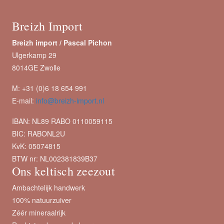
Breizh Import
Breizh import /
Pascal Pichon
Ulgerkamp 29
8014GE Zwolle
M: +31 (0)6 18 654 991
E-mail:
info@breizh-import.nl
IBAN: NL89 RABO 0110059115
BIC: RABONL2U
KvK: 05074815
BTW nr: NL002381839B37
Ons keltisch zeezout
Ambachtelijk handwerk
100% natuurzuiver
Zéér mineraalrijk