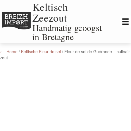
Keltisch
Zomersluiting: van 08 Juli t/m 29 juli 2026. Online bestellen kan
tijdens de zomersluiting maar jouw bestelling wordt dan pas na
Zeezout
29 Juli verzonden.
Handmatig geoogst
in Bretagne
Home
/
Keltische Fleur de sel
/ Fleur de sel de Guérande – culinair
zout