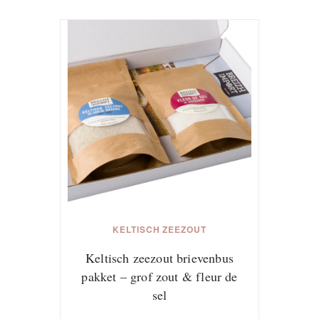
product
heeft
meerdere
variaties.
Deze
optie
kan
gekozen
worden
op
de
productpagina
KELTISCH ZEEZOUT
Keltisch zeezout brievenbus
pakket – grof zout & fleur de
sel