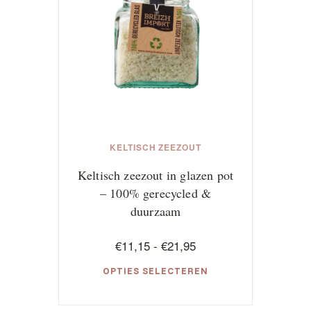
KELTISCH ZEEZOUT
Keltisch zeezout in glazen pot
– 100% gerecycled &
duurzaam
Prijsklasse:
€
11,15
-
€
21,95
€11,15
OPTIES SELECTEREN
tot
€21,95
Dit