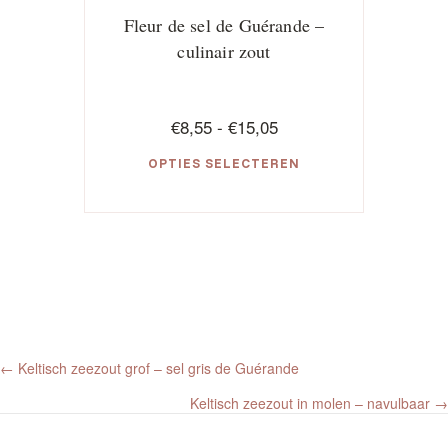
Fleur de sel de Guérande –
culinair zout
Prijsklasse:
€
8,55
-
€
15,05
€8,55
OPTIES SELECTEREN
tot
€15,05
Dit
product
heeft
meerdere
variaties.
Deze
optie
kan
Posts
gekozen
← Keltisch zeezout grof – sel gris de Guérande
worden
navigation
Keltisch zeezout in molen – navulbaar →
op
de
productpagina