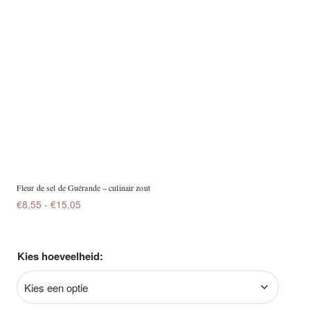
Fleur de sel de Guérande – culinair zout
Prijsklasse:
€
8,55
-
€
15,05
€8,55
tot
€15,05
Kies hoeveelheid: