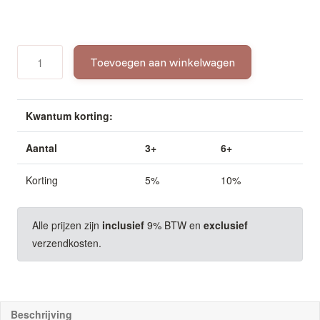
Fleur
Toevoegen aan winkelwagen
de
sel
de
Guérande
Kwantum korting:
–
culinair
Aantal
3+
6+
zout
aantal
Korting
5%
10%
Alle prijzen zijn
inclusief
9% BTW en
exclusief
verzendkosten.
Beschrijving