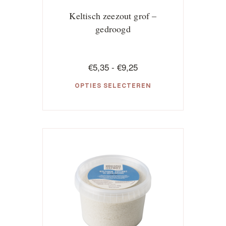
Keltisch zeezout grof –
gedroogd
Prijsklasse:
€
5,35
-
€
9,25
€5,35
OPTIES SELECTEREN
tot
€9,25
Dit
product
heeft
meerdere
variaties.
Deze
optie
kan
gekozen
worden
op
de