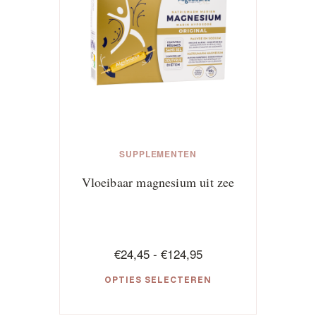
SUPPLEMENTEN
Vloeibaar magnesium uit zee
Prijsklasse:
€
24,45
-
€
124,95
€24,45
OPTIES SELECTEREN
tot
€124,95
Dit