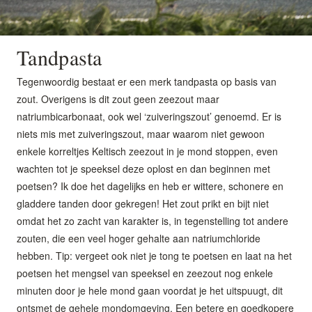
Tandpasta
Tegenwoordig bestaat er een merk tandpasta op basis van
zout. Overigens is dit zout geen zeezout maar
natriumbicarbonaat, ook wel ‘zuiveringszout’ genoemd. Er is
niets mis met zuiveringszout, maar waarom niet gewoon
enkele korreltjes Keltisch zeezout in je mond stoppen, even
wachten tot je speeksel deze oplost en dan beginnen met
poetsen? Ik doe het dagelijks en heb er wittere, schonere en
gladdere tanden door gekregen! Het zout prikt en bijt niet
omdat het zo zacht van karakter is, in tegenstelling tot andere
zouten, die een veel hoger gehalte aan natriumchloride
hebben. Tip: vergeet ook niet je tong te poetsen en laat na het
poetsen het mengsel van speeksel en zeezout nog enkele
minuten door je hele mond gaan voordat je het uitspuugt, dit
ontsmet de gehele mondomgeving. Een betere en goedkopere