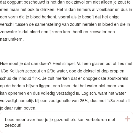
dat oogpunt beschouwd is het dan ook zinvol om niet alleen je zout te
eten maar het ook te drinken. Het is dan immers al vloeibaar en dus in
een vorm die je bloed herkent, vooral als je beseft dat het enige
verschil tussen de samenstelling van zoutmineralen in bloed en die in
zeewater is dat bloed een ijzeren kern heeft en zeewater een
natriumkern.
Hoe moet je dat dan doen? Heel simpel. Vul een glazen pot of fles met
1/3e Keltisch zeezout en 2/3e water, doe de deksel of dop erop en
schud de inhoud flink. Je zult merken dat er onopgeloste zoutkorrels
op de bodem blijven liggen, een teken dat het water niet meer zout
kan opnemen en dus volledig verzadigd is. Logisch, want het water
verzadigt namelijk bij een zoutgehalte van 26%, dus met 1/3e zout zit
je daar ruim boven.
U
Lees meer over hoe je je gezondheid kan verbeteren met
zeezout!