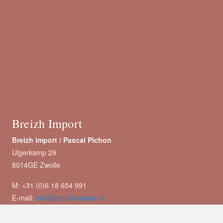
Breizh Import
Breizh import /
Pascal Pichon
Ulgerkamp 29
8014GE Zwolle
M: +31 (0)6 18 654 991
E-mail:
info@breizh-import.nl
IBAN: NL89 RABO 0110059115