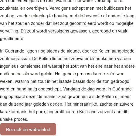
zon doet vervolgens de rest, waardoor het water verdampt en er
zoutkristallen overblijven. Vervolgens schept men met bulldozers het
zout op, zonder rekening te houden met de bovenste of onderste laag
van het zout en zonder dat het zout gecontroleerd wordt op mogelijke
vervuiling. Dit zout wordt vervolgens gewassen, gedroogd en vaak
geraffineerd.
In Guérande liggen nog steeds de aloude, door de Kelten aangelegde
zoutmoerassen. De Kelten lieten het zeewater binnenkomen via een
ingenieus kanalenstelsel waarbij het zout van het ene naar het andere
ondiepe bassin werd geleid. Het gehele proces duurde zo’n twee
weken, waarna het zout in het laatste bassin door de zon gedroogd
werd en handmatig opgeschept. Vandaag de dag wordt in Guérande
nog op exact dezelfde manier zout gewonnen als de Kelten dit meer
dan duizend jaar geleden deden. Het mineraalrijke, zachte en zuivere
karakter dankt het pure, ongeraffineerde Keltische zeezout aan dit
unieke proces.
Bezoek de webwinkel