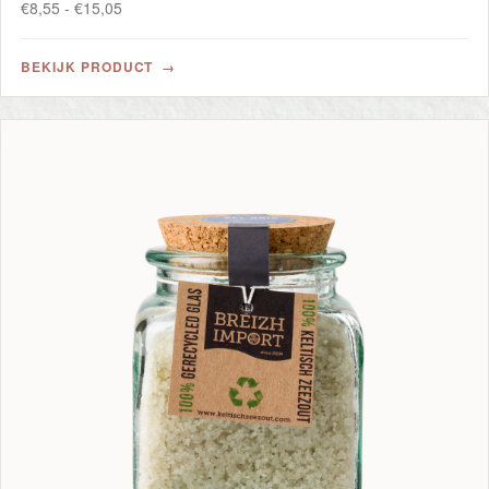
Prijsklasse:
€
8,55
-
€
15,05
€8,55
tot
BEKIJK PRODUCT
€15,05