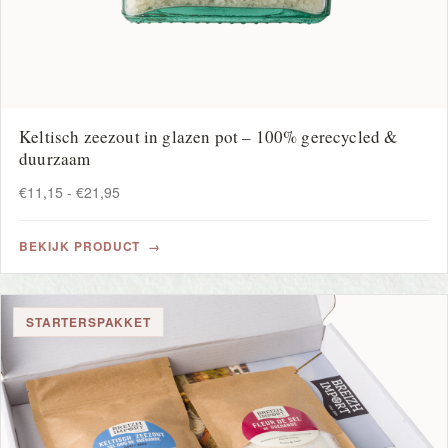
Keltisch zeezout in glazen pot – 100% gerecycled &
duurzaam
Prijsklasse:
€
11,15
-
€
21,95
€11,15
tot
BEKIJK PRODUCT
€21,95
STARTERSPAKKET