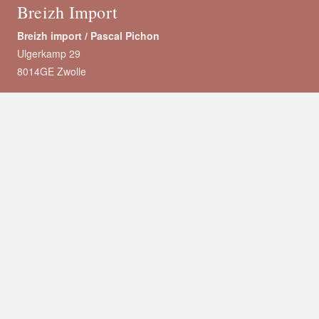
Breizh Import
Breizh import /
Pascal Pichon
Ulgerkamp 29
8014GE Zwolle
M: +31 (0)6 18 654 991
E-mail:
info@breizh-import.nl
IBAN: NL89 RABO 0110059115
BIC: RABONL2U
KvK: 05074815
BTW nr: NL002381839B37
Ons keltisch zeezout
Ambachtelijk handwerk
100% natuurzuiver
Zéér mineraalrijk
Rechtstreeks van de boer