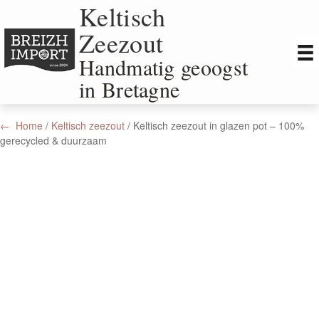
Keltisch
Zomersluiting: van 08 Juli t/m 29 juli 2026. Online bestellen kan
tijdens de zomersluiting maar jouw bestelling wordt dan pas na
Zeezout
29 Juli verzonden.
Handmatig geoogst
in Bretagne
Home
/
Keltisch zeezout
/ Keltisch zeezout in glazen pot – 100%
gerecycled & duurzaam