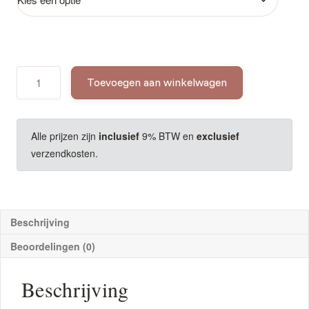
Keltisch
Toevoegen aan winkelwagen
zeezout
in
glazen
pot
Alle prijzen zijn
inclusief
9% BTW en
exclusief
–
verzendkosten.
100%
gerecycled
&
duurzaam
aantal
Beschrijving
Beoordelingen (0)
Beschrijving