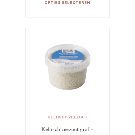
OPTIES SELECTEREN
tot
€139,95
Dit
product
heeft
meerdere
variaties.
Deze
optie
kan
gekozen
worden
op
de
productpagina
KELTISCH ZEEZOUT
Keltisch zeezout grof –