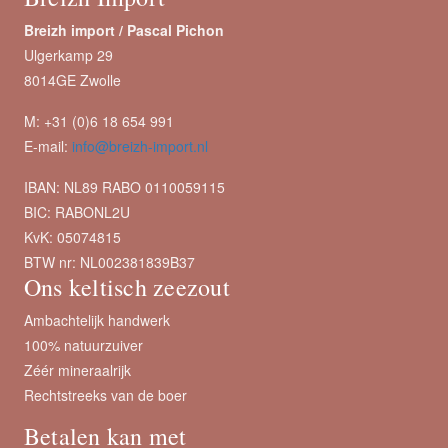
Breizh import /
Pascal Pichon
Ulgerkamp 29
8014GE Zwolle
M: +31 (0)6 18 654 991
E-mail:
info@breizh-import.nl
IBAN: NL89 RABO 0110059115
BIC: RABONL2U
KvK: 05074815
BTW nr: NL002381839B37
Ons keltisch zeezout
Ambachtelijk handwerk
100% natuurzuiver
Zéér mineraalrijk
Rechtstreeks van de boer
Betalen kan met