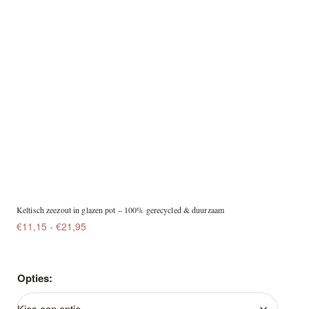
Keltisch zeezout in glazen pot – 100% gerecycled & duurzaam
Prijsklasse:
€
11,15
-
€
21,95
€11,15
tot
€21,95
Opties: