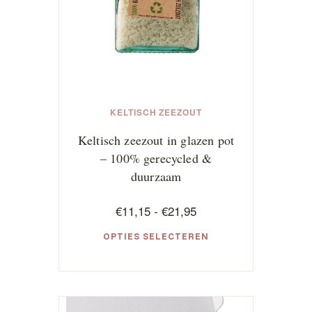
KELTISCH ZEEZOUT
Keltisch zeezout in glazen pot
– 100% gerecycled &
duurzaam
Prijsklasse:
€
11,15
-
€
21,95
€11,15
OPTIES SELECTEREN
tot
€21,95
Dit
product
heeft
meerdere