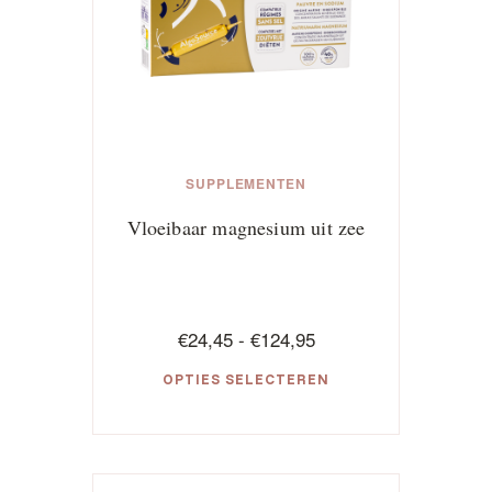
SUPPLEMENTEN
Vloeibaar magnesium uit zee
Prijsklasse:
€
24,45
-
€
124,95
€24,45
OPTIES SELECTEREN
tot
€124,95
Dit
product
heeft