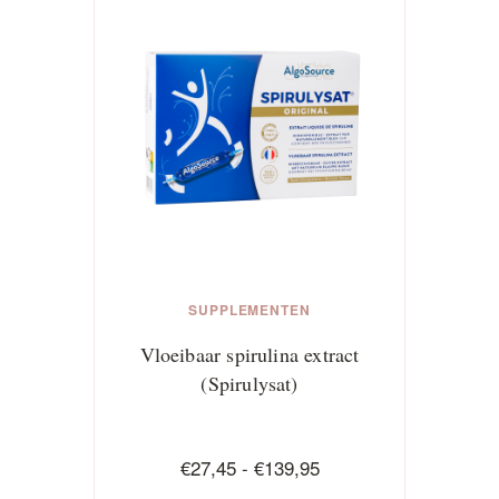
meerdere
variaties.
Deze
optie
kan
gekozen
worden
op
de
productpagina
SUPPLEMENTEN
Vloeibaar spirulina extract
(Spirulysat)
Prijsklasse:
€
27,45
-
€
139,95
€27,45