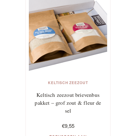
variaties.
Deze
optie
kan
gekozen
worden
op
de
productpagina
KELTISCH ZEEZOUT
Keltisch zeezout brievenbus
pakket – grof zout & fleur de
sel
€
9,55