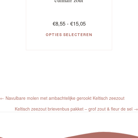
culinair zout
Prijsklasse:
€
8,55
-
€
15,05
€8,55
OPTIES SELECTEREN
tot
€15,05
Dit
product
heeft
meerdere
variaties.
Deze
optie
kan
Posts
gekozen
← Navulbare molen met ambachtelijke gerookt Keltisch zeezout
worden
navigation
Keltisch zeezout brievenbus pakket – grof zout & fleur de sel →
op
de
productpagina